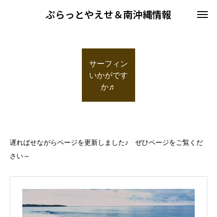
ぷらっとやえせ＆南沖縄情報
サーフィン
いかがです
か♬
遅ればせながらページを更新しました♪ ぜひページをご覧くだ
さい～